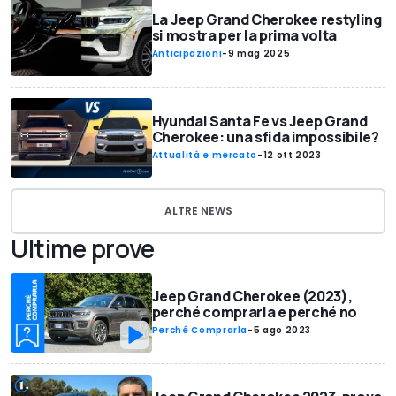
La Jeep Grand Cherokee restyling
si mostra per la prima volta
Anticipazioni
-
9 mag 2025
Hyundai Santa Fe vs Jeep Grand
Cherokee: una sfida impossibile?
Attualità e mercato
-
12 ott 2023
ALTRE NEWS
Ultime prove
Jeep Grand Cherokee (2023),
perché comprarla e perché no
Perché Comprarla
-
5 ago 2023