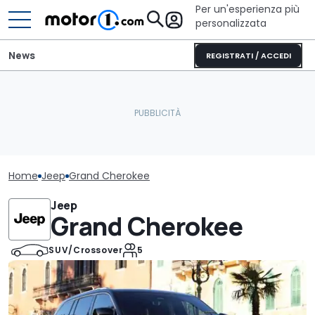
Per un'esperienza più
personalizzata
News
REGISTRATI / ACCEDI
Home
Jeep
Grand Cherokee
Jeep
Grand Cherokee
SUV/Crossover
5