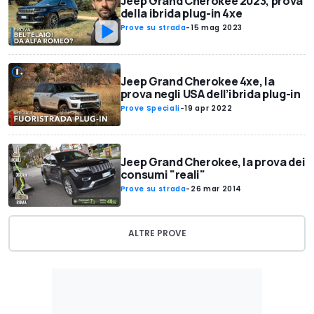
Jeep Grand Cherokee 2023, prova
della ibrida plug-in 4xe
Prove su strada
-
15 mag 2023
Jeep Grand Cherokee 4xe, la
prova negli USA dell’ibrida plug-in
Prove Speciali
-
19 apr 2022
Jeep Grand Cherokee, la prova dei
consumi "reali"
Prove su strada
-
26 mar 2014
ALTRE PROVE