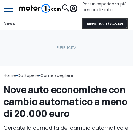
Per un'esperienza più
personalizzata
News
REGISTRATI / ACCEDI
Furgone elettrico batte
Quasi 2.000 km con un
Noleggio socia
diesel? Sì, ma a certe
pieno: il record del
100 euro: pro 
condizioni
Qashqai e-POWER
della misura
Home
Da Sapere
Come scegliere
Nove auto economiche con
cambio automatico a meno
di 20.000 euro
Cercate la comodità del cambio automatico e