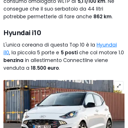
consumo omologato WLTP di
5,1 l/100 km
. Ne
consegue che il suo serbatoio da 44 litri
potrebbe permetterle di fare anche
862 km
.
Hyundai i10
L'unica coreana di questa Top 10 è la
Hyundai
i10
, la piccola 5 porte e
5 posti
che col motore 1.0
benzina
in allestimento Connectline viene
venduta a
18.500 euro
.