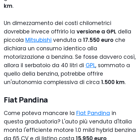
km
.
Un dimezzamento dei costi chilometrici
dovrebbe invece offrirlo la
versione a GPL
della
piccola
Mitsubishi
venduta a
17.550 euro
che
dichiara un consumo identico alla
motorizzazione a benzina. Se fosse davvero così,
allora il serbatoio da 40 litri di
GPL
, sommato a
quello della benzina, potrebbe offrire
un'autonomia complessiva di circa
1.500 km
.
Fiat Pandina
Come poteva mancare la
Fiat Pandina
in
questa graduatoria? L'auto più venduta d'Italia
monta l'efficiente motore 1.0 mild hybrid benzina
da 65 CV e di listino costa
15.950 euro