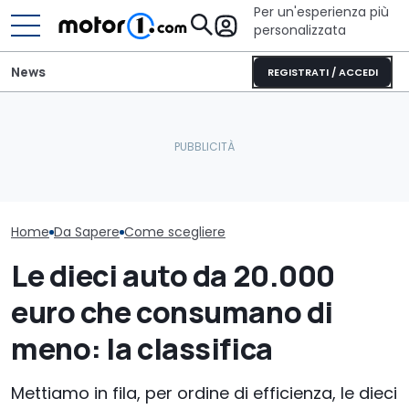
Per un'esperienza più
personalizzata
News
REGISTRATI / ACCEDI
Vorreste la Subaru
Furgone elettrico batte
Impreza di Colin McRae
Noleggio socia
diesel? Sì, ma a certe
fatta di Lego? Potete
100 euro: pro 
condizioni
votarla
della misura
Home
Da Sapere
Come scegliere
Le dieci auto da 20.000
euro che consumano di
meno: la classifica
Mettiamo in fila, per ordine di efficienza, le dieci