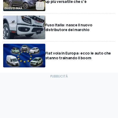
up più versatile che c'è
Fuso Italia: nasce il nuovo
distributore del marchio
Fiat vola in Europa: ecco le auto che
stanno trainando il boom