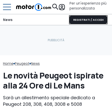
Per un'esperienza più
personalizzata
News
REGISTRATI / ACCEDI
Stellantis Pro One: ad
Atessa prodotti 20.000
C'è una nuova Mercedes-
La nuova Peug
veicoli CustomFit
AMG da 544 CV
non arriverà t
Home
Peugeot
News
Le novità Peugeot ispirate
alla 24 Ore di Le Mans
Sarà un allestimento speciale dedicato a
Peugeot 208, 308, 408, 3008 e 5008