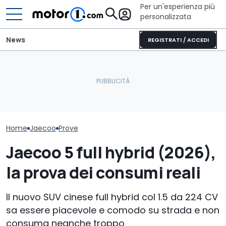
Per un'esperienza più
personalizzata
News
REGISTRATI / ACCEDI
Letto king size o una
Dacia Sandero benzina
lounge? Sunlight
Lynk & Co 08 i
(2026), la prova dei
stupisce con i suoi
in (2026), la p
consumi reali
camper
consumi reali
Home
Jaecoo
Prove
Jaecoo 5 full hybrid (2026),
la prova dei consumi reali
Il nuovo SUV cinese full hybrid col 1.5 da 224 CV
sa essere piacevole e comodo su strada e non
consuma neanche troppo