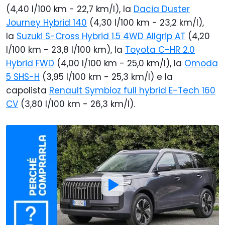
(4,40 l/100 km - 22,7 km/l), la
Dacia Duster
Journey Hybrid 140
(4,30 l/100 km - 23,2 km/l),
la
Suzuki S-Cross Hybrid 1.5 4WD Allgrip AT
(4,20
l/100 km - 23,8 l/100 km), la
Toyota C-HR 2.0
Hybrid FWD
(4,00 l/100 km - 25,0 km/l), la
Omoda
5 SHS-H
(3,95 l/100 km - 25,3 km/l) e la
capolista
Renault Symbioz full hybrid E-Tech 160
CV
(3,80 l/100 km - 26,3 km/l).