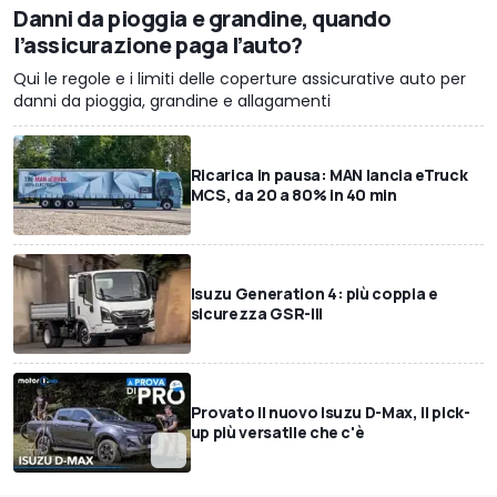
Danni da pioggia e grandine, quando
l’assicurazione paga l’auto?
Qui le regole e i limiti delle coperture assicurative auto per
danni da pioggia, grandine e allagamenti
Ricarica in pausa: MAN lancia eTruck
MCS, da 20 a 80% in 40 min
Isuzu Generation 4: più coppia e
sicurezza GSR-III
Provato il nuovo Isuzu D-Max, il pick-
up più versatile che c'è