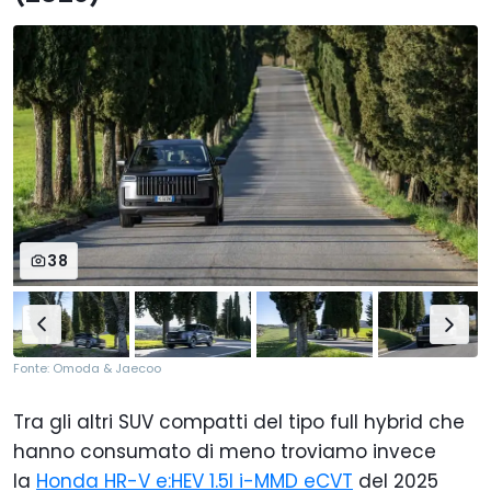
38
Fonte: Omoda & Jaecoo
Tra gli altri SUV compatti del tipo full hybrid che
hanno consumato di meno troviamo invece
la
Honda HR-V e:HEV 1.5l i-MMD eCVT
del 2025