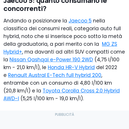
Jaecoo 5: quanto consumano le
concorrenti?
Andando a posizionare la
Jaecoo 5
nella
classifica dei consumi reali, categoria auto full
hybrid, noto che si inserisce poco sotto la metà
della graduatoria, a pari merito con la
MG ZS
Hybrid+
, ma davanti ad altri SUV compatti come
la
Nissan Qashqai e-Power 190 2WD
(4,75 l/100
km - 21,0 km/l), le
Honda HR-V Hybrid
del 2022
e
Renault Austral E-Tech full hybrid 200
,
entrambe con un consumo di 4,80 l/100 km
(20,8 km/l) e la
Toyota Corolla Cross 2.0 Hybrid
AWD-I
(5,25 l/100 km - 19,0 km/l).