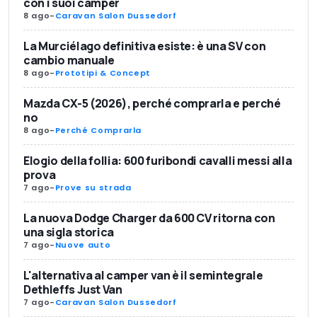
con i suoi camper
8 ago
-
Caravan Salon Dussedorf
La Murciélago definitiva esiste: è una SV con
cambio manuale
8 ago
-
Prototipi & Concept
Mazda CX-5 (2026), perché comprarla e perché
no
8 ago
-
Perché Comprarla
Elogio della follia: 600 furibondi cavalli messi alla
prova
7 ago
-
Prove su strada
La nuova Dodge Charger da 600 CV ritorna con
una sigla storica
7 ago
-
Nuove auto
L'alternativa al camper van è il semintegrale
Dethleffs Just Van
7 ago
-
Caravan Salon Dussedorf