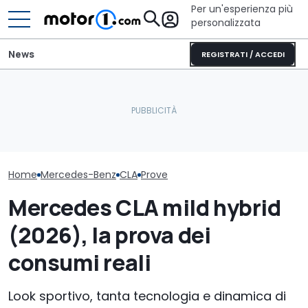
Per un'esperienza più
personalizzata
News
REGISTRATI / ACCEDI
La nuova Mercedes CLA
Il nuovo pick-up di Ford
AMG ha già fatto un
costerà meno di 26.000
Mercedes CLA,
record
euro
comprarla e p
Home
Mercedes-Benz
CLA
Prove
Mercedes CLA mild hybrid
(2026), la prova dei
consumi reali
Look sportivo, tanta tecnologia e dinamica di