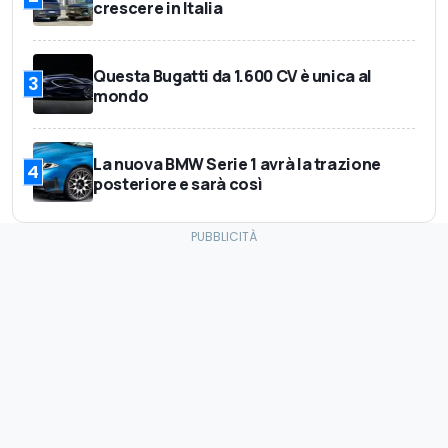
crescere in Italia
Questa Bugatti da 1.600 CV è unica al
3
mondo
La nuova BMW Serie 1 avrà la trazione
4
posteriore e sarà così