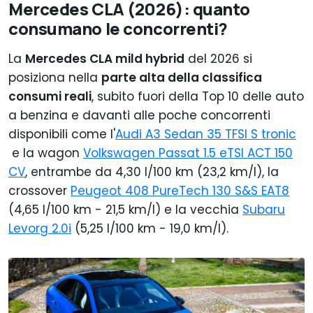
Mercedes CLA (2026): quanto
consumano le concorrenti?
La
Mercedes CLA mild hybrid
del 2026 si
posiziona nella
parte alta della classifica
consumi reali
, subito fuori della Top 10 delle auto
a benzina e davanti alle poche concorrenti
disponibili come l'
Audi A3 Sedan 35 TFSI S tronic
e la wagon
Volkswagen Passat 1.5 eTSI ACT 150
CV
, entrambe da 4,30 l/100 km (23,2 km/l), la
crossover
Peugeot 408 PureTech 130 S&S EAT8
(4,65 l/100 km - 21,5 km/l) e la vecchia
Subaru
Levorg 2.0i
(
5,25 l/100 km - 19,0 km/l).