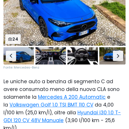
24
Fonte: Mercedes-Benz
Le uniche auto a benzina di segmento C ad
avere consumato meno della nuova CLA sono
solamente la
Mercedes A 200 Automatic
e
la
Volkswagen Golf 1.0 TSI BMT 110 CV
da 4,00
l/100 km (25,0 km/l), oltre alla
Hyundai i30 1.0 T-
GDI 120 CV 48V Manuale
(3,90 l/100 km - 25,6
km/l).