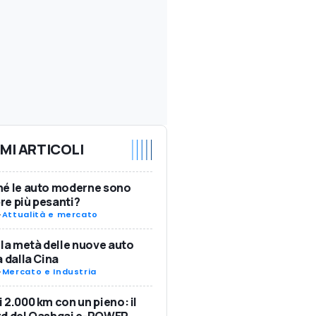
IMI ARTICOLI
hé le auto moderne sono
e più pesanti?
-
Attualità e mercato
 la metà delle nuove auto
a dalla Cina
-
Mercato e Industria
 2.000 km con un pieno: il
rd del Qashqai e-POWER