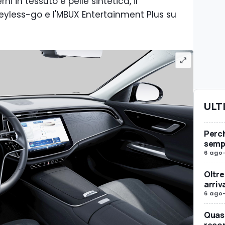
ni in tessuto e pelle sintetica, il
keyless-go e l'MBUX Entertainment Plus su
ULT
Perc
sempr
6 ago
Oltre
arriv
6 ago
Quasi
reco