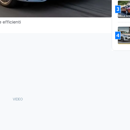
3
 efficienti
4