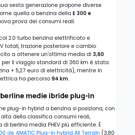
 sua sesta generazione propone diverse
 come quella a benzina della
E 300 e
ova prova dei consumi reali.
ol 2.0 turbo benzina elettrificato e
CV totali, trazione posteriore e cambio
cito a ottenere un'ottima media di
3,60
 per il viaggio standard di 360 km è stata
zina + 5,27 euro di elettricità), mentre in
ettrica ha percorso
94 km
.
e berline medie ibride plug-in
ne plug-in hybrid a benzina si posiziona, con
e alta della classifica consumi reali,
di berlina media PHEV più efficiente. È
0 de 4MATIC Plug-in hybrid All Terrain
(3,80