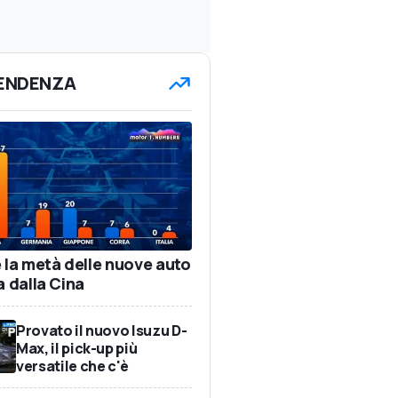
TENDENZA
e la metà delle nuove auto
a dalla Cina
Provato il nuovo Isuzu D-
Max, il pick-up più
versatile che c'è