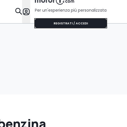
Per un'esperienza più personalizzata
Da Sapere
REGISTRATI / ACCEDI
 benzina