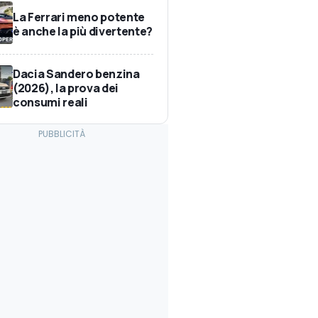
La Ferrari meno potente
è anche la più divertente?
Dacia Sandero benzina
(2026), la prova dei
consumi reali