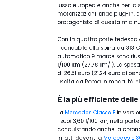
lusso europea e anche per la
motorizzazioni ibride plug-in,
protagonista di questa mia nu
Con la quattro porte tedesca c
ricaricabile alla spina da 313 
automatico 9 marce sono rius
l/100 km
(27,78 km/l). La spesa
di 26,51 euro (21,24 euro di ben
uscita da Roma in modalità el
È la più efficiente dell
La
Mercedes Classe E
in versio
i suoi 3,60 l/100 km, nella part
conquistando anche la corona 
infatti davanti a
Mercedes E 30