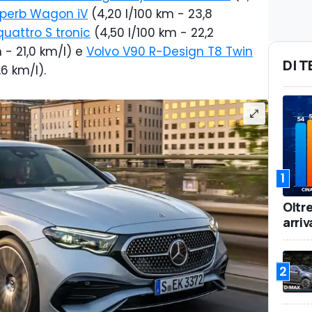
perb Wagon iV
(4,20 l/100 km - 23,8
quattro S tronic
(4,50 l/100 km - 22,2
 - 21,0 km/l) e
Volvo V90 R-Design T8 Twin
DI 
,6 km/l).
1
Oltr
arriv
2