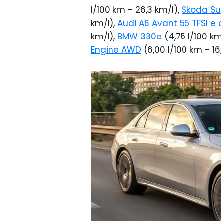
l/100 km - 26,3 km/l),
Skoda Su
km/l),
Audi A6 Avant 55 TFSI e 
km/l),
BMW 330e
(4,75 l/100 km
Engine AWD
(6,00 l/100 km - 16