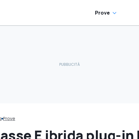
Prove
a
Prove
sse E ibrida plug-in