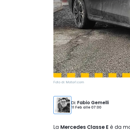
Foto di:
Motor1.com
Di
:
Fabio Gemelli
11 Feb
alle
07:00
La
Mercedes Classe E
è da mol