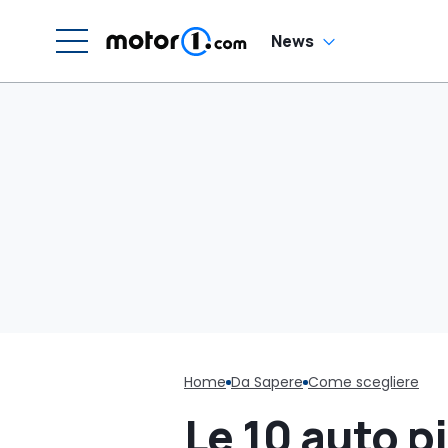
News
Home
Da Sapere
Come scegliere
Le 10 auto 