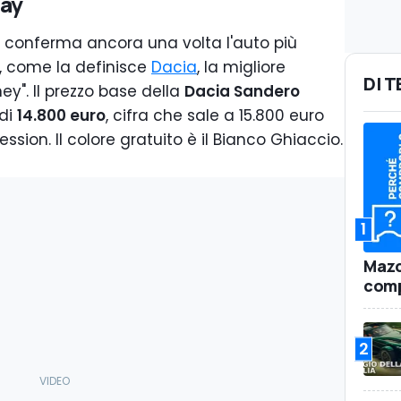
way
 conferma ancora una volta l'auto più
, come la definisce
Dacia
, la migliore
DI 
ey". Il prezzo base della
Dacia Sandero
di
14.800 euro
, cifra che sale a 15.800 euro
ssion. Il colore gratuito è il Bianco Ghiaccio.
1
Mazd
comp
2