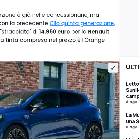
zione è già nelle concessionarie, ma
a con la precedente
Clio quinta generazione
,
"stracciato" di
14.950 euro
per la
Renault
 La tinta compresa nel prezzo è l'Orange
ULT
Letto
Sunli
camp
8 ago
La Mu
una 
8 ago