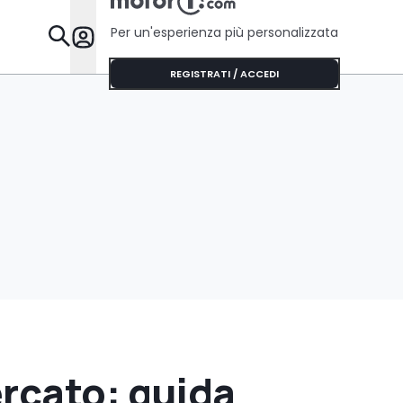
Per un'esperienza più personalizzata
Da Sapere
REGISTRATI / ACCEDI
rcato: guida