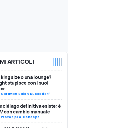
IMI ARTICOLI
 king size o una lounge?
ght stupisce con i suoi
er
-
Caravan Salon Dussedorf
rciélago definitiva esiste: è
SV con cambio manuale
-
Prototipi & Concept