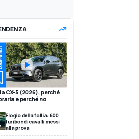
TENDENZA
a CX-5 (2026), perché
rarla e perché no
Elogio della follia: 600
furibondi cavalli messi
alla prova