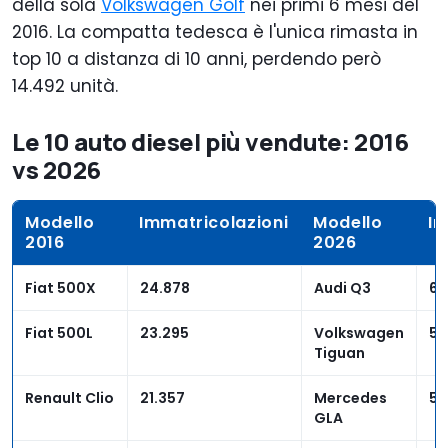
della sola
Volkswagen Golf
nei primi 6 mesi del
2016. La compatta tedesca è l'unica rimasta in
top 10 a distanza di 10 anni, perdendo però
14.492 unità.
Le 10 auto diesel più vendute: 2016
vs 2026
Modello
Immatricolazioni
Modello
Im
2016
2026
Fiat 500X
24.878
Audi Q3
6.
Fiat 500L
23.295
Volkswagen
5.
Tiguan
Renault Clio
21.357
Mercedes
5.
GLA