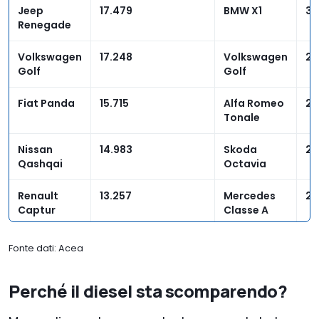
Jeep
17.479
BMW X1
3.
Renegade
Volkswagen
17.248
Volkswagen
2.
Golf
Golf
Fiat Panda
15.715
Alfa Romeo
2.
Tonale
Nissan
14.983
Skoda
2.
Qashqai
Octavia
Renault
13.257
Mercedes
2.
Captur
Classe A
Hyundai
11.691
Audi A3
2.
Fonte dati: Acea
Tucson
Perché il diesel sta scomparendo?
Peugeot
11.603
Audi Q2
2.
308