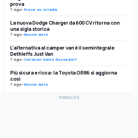
prova
7 ago
-
Prove su strada
La nuova Dodge Charger da 600 CV ritorna con
una sigla storica
7 ago
-
Nuove auto
L'alternativa al camper van è il semintegrale
Dethleffs Just Van
7 ago
-
Caravan Salon Dussedorf
Più sicura e ricca: la Toyota GR86 si aggiorna
così
7 ago
-
Nuove auto