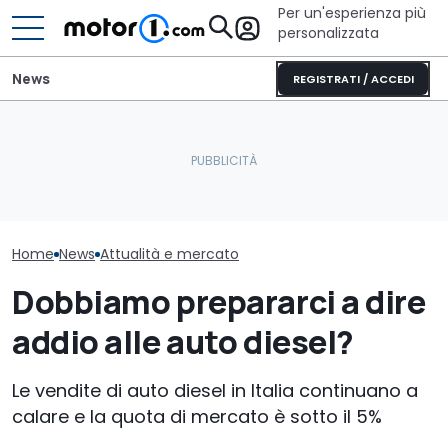
Per un'esperienza più
personalizzata
News
REGISTRATI / ACCEDI
Letto king size o una
lounge? Sunlight
È arrivato il 
Il nuovo responsabile del
stupisce con i suoi
far pagare il 
design di Pininfarina
camper
alle auto elet
Home
News
Attualità e mercato
Dobbiamo prepararci a dire
addio alle auto diesel?
Le vendite di auto diesel in Italia continuano a
calare e la quota di mercato è sotto il 5%