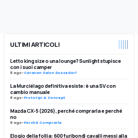
ULTIMI ARTICOLI
Letto king size o una lounge? Sunlight stupisce
con i suoi camper
8 ago
-
Caravan Salon Dussedorf
La Murciélago definitiva esiste: è una SV con
cambio manuale
8 ago
-
Prototipi & Concept
Mazda CX-5 (2026), perché comprarla e perché
no
8 ago
-
Perché Comprarla
Elogio della follia: 600 furibondi cavalli messi alla