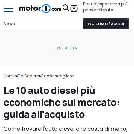
Per un'esperienza più
personalizzata
News
REGISTRATI / ACCEDI
Letto king size o una
Furgone elettrico batte
lounge? Sunlight
Noleggio socia
diesel? Sì, ma a certe
stupisce con i suoi
100 euro: pro 
condizioni
camper
della misura
Home
Da Sapere
Come scegliere
Le 10 auto diesel più
economiche sul mercato:
guida all'acquisto
Come trovare l'auto diesel che costa di meno,