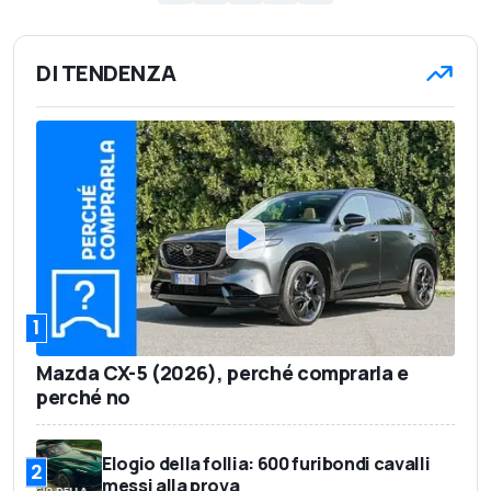
DI TENDENZA
1
Mazda CX-5 (2026), perché comprarla e
perché no
Elogio della follia: 600 furibondi cavalli
2
messi alla prova