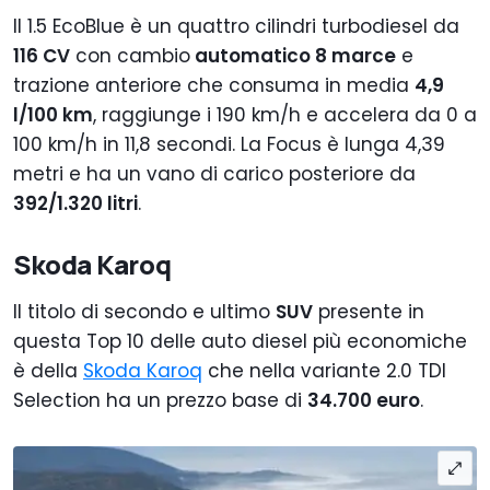
Il 1.5 EcoBlue è un quattro cilindri turbodiesel da
116 CV
con cambio
automatico 8 marce
e
trazione anteriore che consuma in media
4,9
l/100 km
, raggiunge i 190 km/h e accelera da 0 a
100 km/h in 11,8 secondi. La Focus è lunga 4,39
metri e ha un vano di carico posteriore da
392/1.320 litri
.
Skoda Karoq
Il titolo di secondo e ultimo
SUV
presente in
questa Top 10 delle auto diesel più economiche
è della
Skoda Karoq
che nella variante 2.0 TDI
Selection ha un prezzo base di
34.700 euro
.