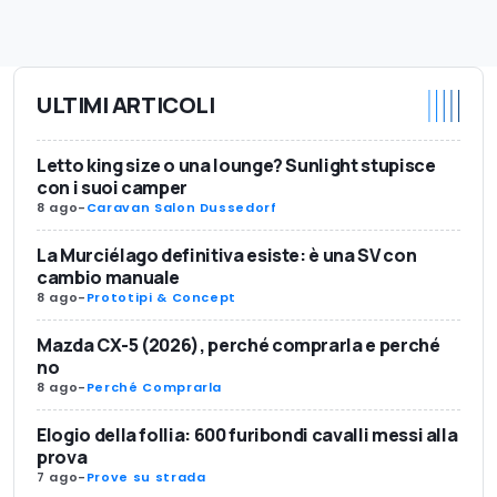
ULTIMI ARTICOLI
Letto king size o una lounge? Sunlight stupisce
con i suoi camper
8 ago
-
Caravan Salon Dussedorf
La Murciélago definitiva esiste: è una SV con
cambio manuale
8 ago
-
Prototipi & Concept
Mazda CX-5 (2026), perché comprarla e perché
no
8 ago
-
Perché Comprarla
Elogio della follia: 600 furibondi cavalli messi alla
prova
7 ago
-
Prove su strada