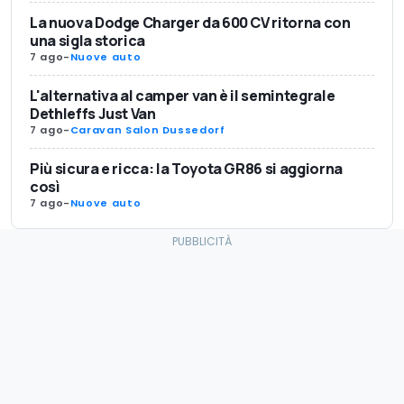
La nuova Dodge Charger da 600 CV ritorna con
una sigla storica
7 ago
-
Nuove auto
L'alternativa al camper van è il semintegrale
Dethleffs Just Van
7 ago
-
Caravan Salon Dussedorf
Più sicura e ricca: la Toyota GR86 si aggiorna
così
7 ago
-
Nuove auto