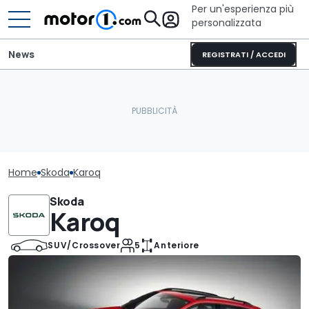
Per un'esperienza più
personalizzata
News
REGISTRATI / ACCEDI
Home
Skoda
Karoq
Skoda
Karoq
SUV/Crossover
5
Anteriore