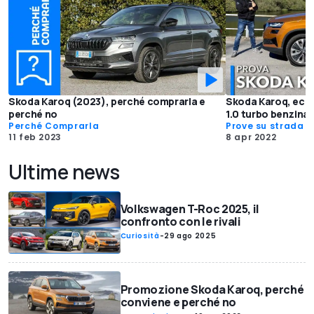
Skoda Karoq (2023), perché comprarla e
Skoda Karoq, ecco 
perché no
1.0 turbo benzina
Perché Comprarla
Prove su strada
11 feb 2023
8 apr 2022
Ultime news
Volkswagen T-Roc 2025, il
confronto con le rivali
Curiosità
-
29 ago 2025
Promozione Skoda Karoq, perché
conviene e perché no