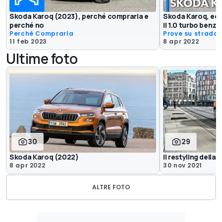
Skoda Karoq (2023), perché comprarla e
Skoda Karoq, ecc
perché no
il 1.0 turbo benzi
Perché Comprarla
Prove su strada
11 feb 2023
8 apr 2022
Ultime foto
30
29
Skoda Karoq (2022)
Il restyling della
8 apr 2022
30 nov 2021
ALTRE FOTO