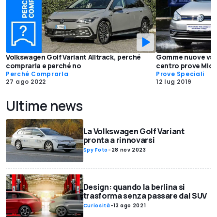
Volkswagen Golf Variant Alltrack, perché
Gomme nuove vs us
comprarla e perché no
centro prove Mich
Perché Comprarla
Prove Speciali
27 ago 2022
12 lug 2019
Ultime news
La Volkswagen Golf Variant
pronta a rinnovarsi
Spy Foto
-
28 nov 2023
Design: quando la berlina si
trasforma senza passare dal SUV
Curiosità
-
13 ago 2021