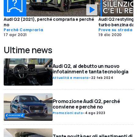
Audi Q2 (2021), perché comprarla e perché
Audi Q2 restyling 
no
turbo benzina da 
Perché Comprarla
Prove su strada
17 apr 2021
19 dic 2020
Ultime news
Audi Q2, al debutto un nuovo
infotainment e tanta tecnologia
Attualità e mercato
-
22 feb 2024
Promozione Audi Q2, perché
conviene e perché no
Promozioni auto
-
4 ago 2023
Tante novità per gli allestimenti di