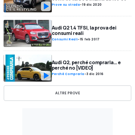
Prove su strada
-
19 dic 2020
Audi Q2 1.4 TFSI, la prova dei
consumi reali
Consumi Reali
-
15 feb 2017
Audi Q2, perché comprarla… e
perché no [VIDEO]
Perché Comprarla
-
3 dic 2016
ALTRE PROVE