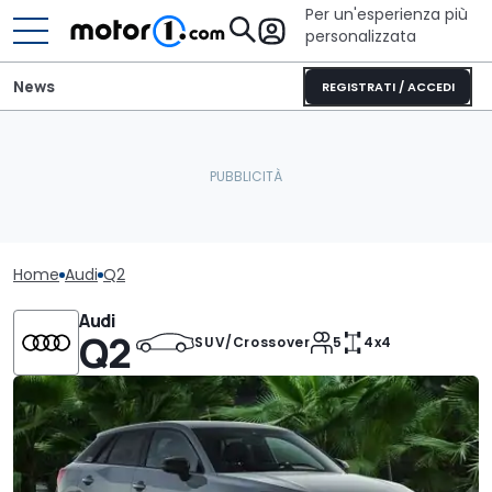
Per un'esperienza più
personalizzata
News
REGISTRATI / ACCEDI
Home
Audi
Q2
Audi
Q2
SUV/Crossover
5
4x4