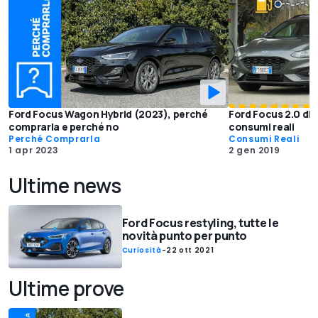
Ford Focus Wagon Hybrid (2023), perché
Ford Focus 2.0 die
comprarla e perché no
consumi reali
Perché Comprarla
Consumi Reali
1 apr 2023
2 gen 2019
Ultime news
Ford Focus restyling, tutte le
novità punto per punto
Curiosità
-
22 ott 2021
Ultime prove