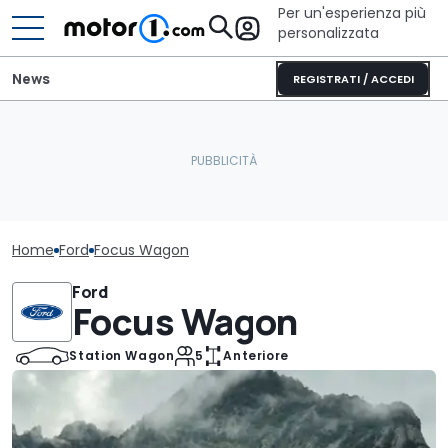
Per un'esperienza più
personalizzata
News
REGISTRATI / ACCEDI
Home
Ford
Focus Wagon
Ford
Focus Wagon
Station Wagon
5
Anteriore