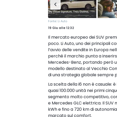
:
Fonte
Li Auto
19 Giu
alle
12:32
Il mercato europeo dei SUV premi
poco. Li Auto, uno dei principali c
l’avvio delle vendite in Europa ne
perché il marchio punta a inseri
Mercedes-Benz, portando però un 
modello destinato al Vecchio Conti
di una strategia globale sempre pi
La scelta della i6 non è casuale: 
quasi 100.000 unità nei primi cinqu
segmento molto competitivo, con 
e Mercedes GLC elettrica. Il SUV m
kWh e fino a 720 km di autonomia 
marcato sul comfort.