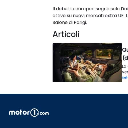
Il debutto europeo segna solo l’in
attivo su nuovi mercati extra UE. 
Salone di Parigi.
Articoli
Qu
(d
La 
ved
Sal