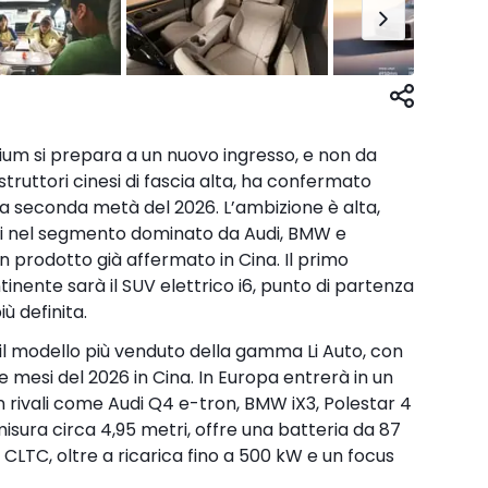
um si prepara a un nuovo ingresso, e non da
ostruttori cinesi di fascia alta, ha confermato
lla seconda metà del 2026. L’ambizione è alta,
rsi nel segmento dominato da Audi, BMW e
prodotto già affermato in Cina. Il primo
nente sarà il SUV elettrico i6, punto di partenza
ù definita.
è il modello più venduto della gamma Li Auto, con
e mesi del 2026 in Cina. In Europa entrerà in un
rivali come Audi Q4 e-tron, BMW iX3, Polestar 4
isura circa 4,95 metri, offre una batteria da 87
CLTC, oltre a ricarica fino a 500 kW e un focus