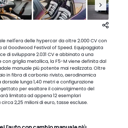
e nell'era delle hypercar da oltre 2.000 CV con
 al Goodwood Festival of Speed. Equipaggiata
ace di sviluppare 2.031 CV e abbinato a una
on griglia metallica, la F5-M viene definita dal
adale manuale più potente mai realizzata. Oltre
o in fibra di carbonio rivisto, aerodinamica
a dorsale lunga 1,40 metri e configurazione
ogettato per esaltare il coinvolgimento del
sarà limitata ad appena 12 esemplari
 circa 2,25 milioni di euro, tasse escluse.
lei l'auto con cambio manuale più