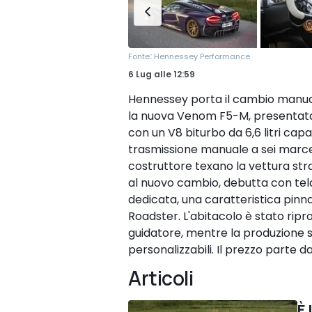
:
Fonte
Hennessey Performance
6 Lug
alle
12:59
Hennessey porta il cambio manual
la nuova Venom F5-M, presentata
con un V8 biturbo da 6,6 litri cap
trasmissione manuale a sei marce c
costruttore texano la vettura str
al nuovo cambio, debutta con telai
dedicata, una caratteristica pinn
Roadster. L'abitacolo è stato ripr
guidatore, mentre la produzione 
personalizzabili. Il prezzo parte da
Articoli
È 