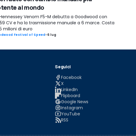
tente al mondo
 Hennessey Venom F5-M debutta a Goodwood con
059 CV e ha la trasmissione manuale a 6 marce. Costa
5 milioni di euro
dwood Festival of Speed
-
6 lug
Seguici
Facebook
X
LinkedIn
Flipboard
Google News
Instagram
YouTube
RSS