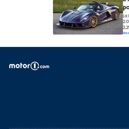
po
La
2.
2,2
Goo