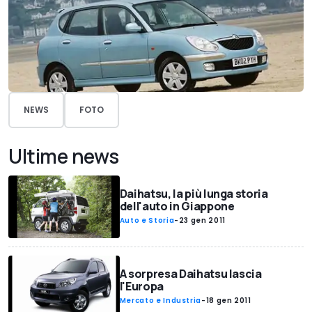
NEWS
FOTO
Ultime news
Daihatsu, la più lunga storia
dell'auto in Giappone
Auto e Storia
-
23 gen 2011
A sorpresa Daihatsu lascia
l'Europa
Mercato e Industria
-
18 gen 2011