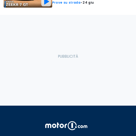
Prove su strada
-
24 giu