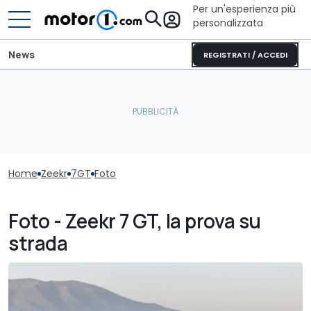
Per un'esperienza più
personalizzata
News
REGISTRATI / ACCEDI
Home
Zeekr
7GT
Foto
Foto - Zeekr 7 GT, la prova su
strada