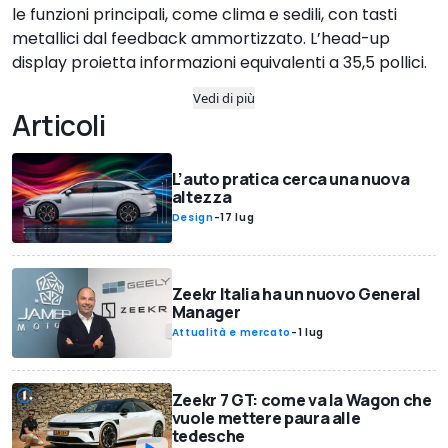
le funzioni principali, come clima e sedili, con tasti
metallici dal feedback ammortizzato. L’head-up
display proietta informazioni equivalenti a 35,5 pollici.
Vedi di più
Articoli
L’auto pratica cerca una nuova
altezza
Design
-
17 lug
Zeekr Italia ha un nuovo General
Manager
Attualità e mercato
-
1 lug
Zeekr 7 GT: come va la Wagon che
vuole mettere paura alle
tedesche