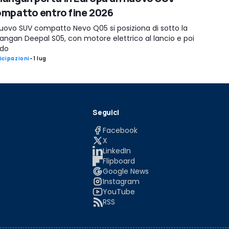
mpatto entro fine 2026
nuovo SUV compatto Nevo Q05 si posiziona di sotto la
angan Deepal S05, con motore elettrico al lancio e poi
ido
icipazioni
-
1 lug
Seguici
Facebook
X
LinkedIn
Flipboard
Google News
Instagram
YouTube
RSS