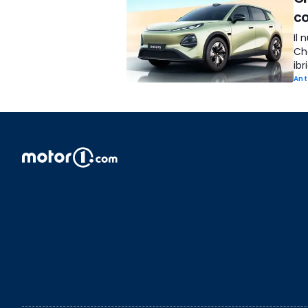
co
Il 
Ch
ibr
Ant