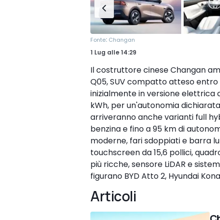
:
Fonte
Changan
1 Lug
alle
14:29
Il costruttore cinese Changan am
Q05, SUV compatto atteso entro la
inizialmente in versione elettric
kWh, per un'autonomia dichiarata 
arriveranno anche varianti full hy
benzina e fino a 95 km di autonomi
moderne, fari sdoppiati e barra l
touchscreen da 15,6 pollici, quadro 
più ricche, sensore LiDAR e sistemi 
figurano BYD Atto 2, Hyundai Kona 
Articoli
Ch