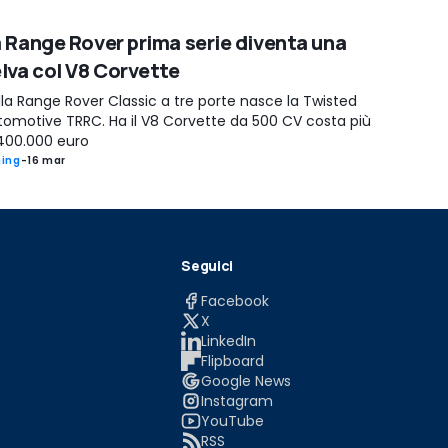
 Range Rover prima serie diventa una
lva col V8 Corvette
la Range Rover Classic a tre porte nasce la Twisted
tomotive TRRC. Ha il V8 Corvette da 500 CV costa più
 400.000 euro
ing
-
16 mar
Seguici
Facebook
X
LinkedIn
Flipboard
Google News
Instagram
YouTube
RSS