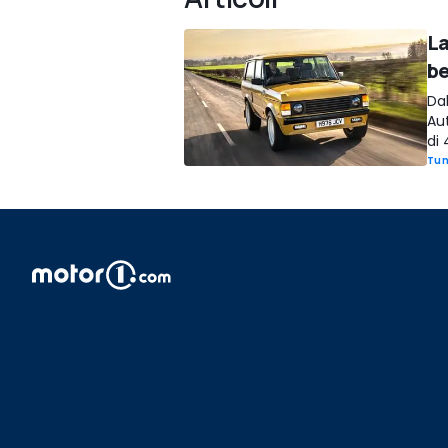
La
be
Dal
Au
di
Tun