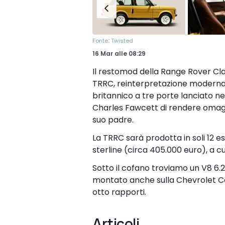
:
Fonte
Twisted
16 Mar
alle
08:29
Il restomod della Range Rover Cla
TRRC, reinterpretazione moderna e
britannico a tre porte lanciato ne
Charles Fawcett di rendere omagg
suo padre.
La TRRC sarà prodotta in soli 12 e
sterline (circa 405.000 euro), a cu
Sotto il cofano troviamo un V8 6.2
montato anche sulla Chevrolet C
otto rapporti.
Articoli