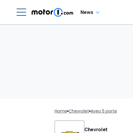
News
Home
Chevrolet
Aveo 5 porte
Chevrolet