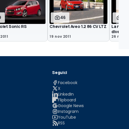
9
46
29
olet Sonic RS
Chevrolet Aveo 1.2 86 CV LTZ
La nuova
diventer
 2011
19 nov 2011
26 mag 2
Seguici
Facebook
X
LinkedIn
Flipboard
Google News
Instagram
YouTube
RSS