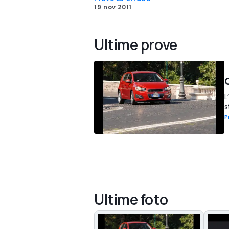
19 nov 2011
Ultime prove
L
s
P
Ultime foto