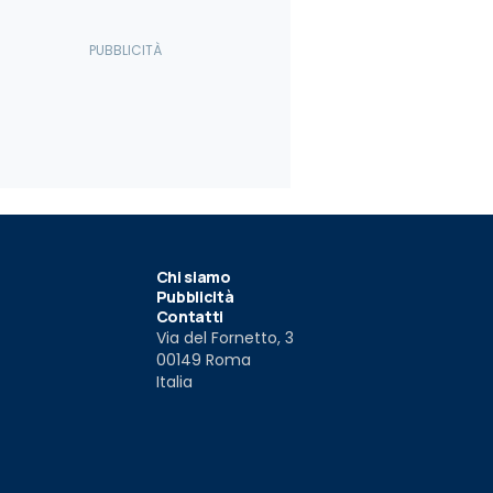
6
 Chevrolet Aveo
Chevrolet Sonic
à Sonic?
011
10 gen 2011
Chi siamo
Pubblicità
Contatti
Via del Fornetto, 3
00149 Roma
Italia