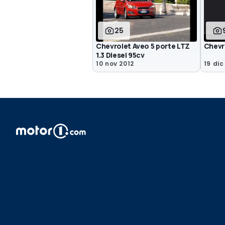
25
Chevrolet Aveo 5 porte LTZ
Chevr
1.3 Diesel 95cv
10 nov 2012
19 dic