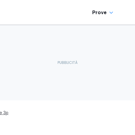
Prove
e 3p