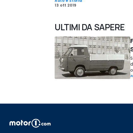
Auto e Storia
13 ott 2019
ULTIMI DA SAPERE
F
S
d
o
A