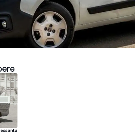
pere
 Sessanta