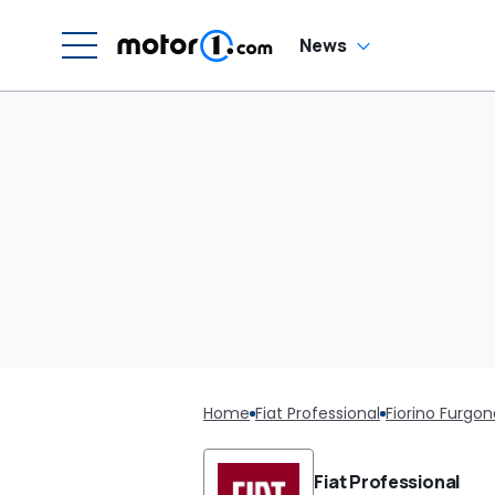
News
Home
Fiat Professional
Fiorino Furgon
Fiat Professional