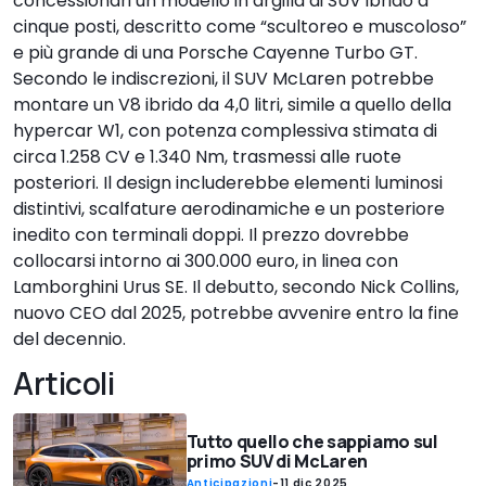
concessionari un modello in argilla di SUV ibrido a
cinque posti, descritto come “scultoreo e muscoloso”
e più grande di una Porsche Cayenne Turbo GT.
Secondo le indiscrezioni, il SUV McLaren potrebbe
montare un V8 ibrido da 4,0 litri, simile a quello della
hypercar W1, con potenza complessiva stimata di
circa 1.258 CV e 1.340 Nm, trasmessi alle ruote
posteriori. Il design includerebbe elementi luminosi
distintivi, scalfature aerodinamiche e un posteriore
inedito con terminali doppi. Il prezzo dovrebbe
collocarsi intorno ai 300.000 euro, in linea con
Lamborghini Urus SE. Il debutto, secondo Nick Collins,
nuovo CEO dal 2025, potrebbe avvenire entro la fine
del decennio.
Articoli
Tutto quello che sappiamo sul
primo SUV di McLaren
Anticipazioni
-
11 dic 2025