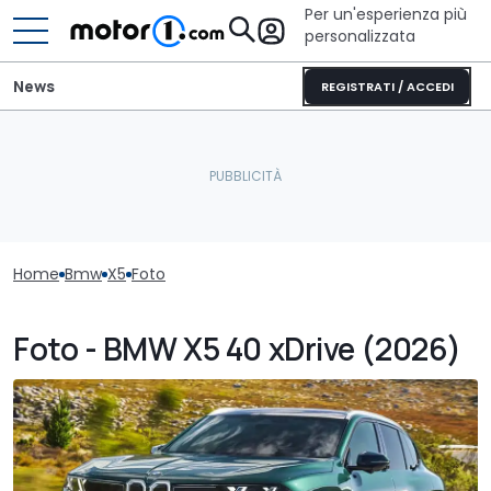
Per un'esperienza più
personalizzata
News
REGISTRATI / ACCEDI
Home
Bmw
X5
Foto
Foto - BMW X5 40 xDrive (2026)