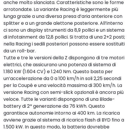
anche molto slanciata. Caratteristiche sono le forme
arrotondate. La variante Racing è leggermente più
lunga grazie a una diversa presa d’aria anteriore con
splitter e a un grande alettone posteriore. All’interno
ci sono un display strumenti da 8,9 pollici e un sistema
di infotainment da 12,8 pollici. Si tratta di una 2+2 posti;
nella Racing i sedili posteriori possono essere sostituiti
da un roll-bar.
Tutte e tre le versioni della Z dispongono di tre motori
elettrici, che assicurano una potenza di sistema di
1.180 kW (1.604 CV) e 1.240 Nm. Questo basta per
un’accelerazione da 0 a 100 km/h in soli 2,25 secondi
per la Coupé e una velocità massima di 300 km/h. La
versione Racing con semi-slick opzionali è ancora più
veloce. Tutte le varianti dispongono di una Blade-
battery di 2ª generazione da 76 kWh. Questo
garantisce autonomie intorno ai 400 km. La ricarica
avviene grazie al sistema di ricarica flash di BYD fino a
1.500 kW. In questo modo, la batteria dovrebbe