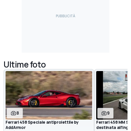
Ultime foto
8
9
Ferrari 458 Speciale antiproiettile by
Ferrari 458 MM S
AddArmor
destinata all’Ingh