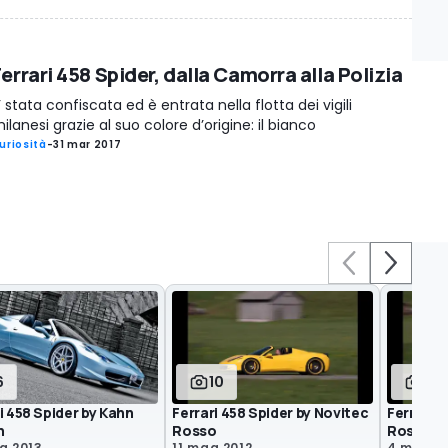
errari 458 Spider, dalla Camorra alla Polizia
’ stata confiscata ed è entrata nella flotta dei vigili
ilanesi grazie al suo colore d’origine: il bianco
uriosità
-
31 mar 2017
6
10
33
i 458 Spider by Kahn
Ferrari 458 Spider by Novitec
Ferrari 4
n
Rosso
Rosso
g 2013
11 mag 2012
4 mag 2