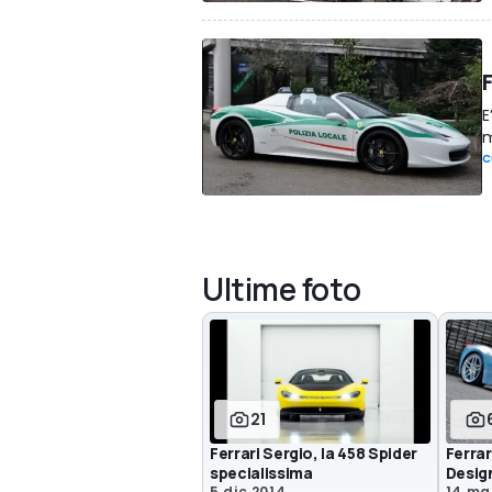
F
E
m
C
Ultime foto
21
Ferrari Sergio, la 458 Spider
Ferrar
specialissima
Desig
5 dic 2014
14 ma