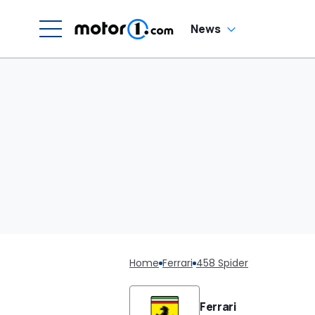
News
Home
Ferrari
458 Spider
Ferrari