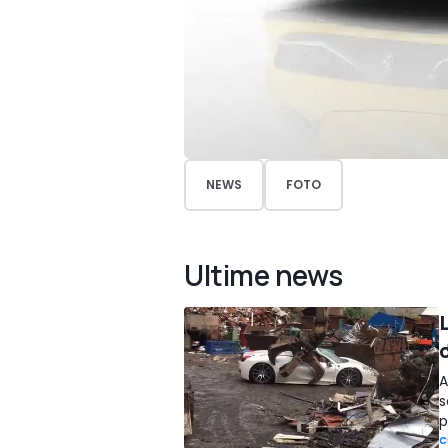
NEWS
FOTO
Ultime news
L
d
A
s
p
C