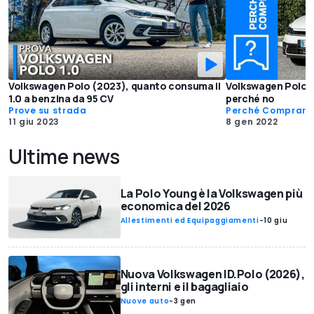
Volkswagen Polo (2023), quanto consuma il
Volkswagen Polo (
1.0 a benzina da 95 CV
perché no
Prove su strada
Perché Comprarl
11 giu 2023
8 gen 2022
Ultime news
La Polo Young è la Volkswagen più
economica del 2026
Allestimenti ed Equipaggiamenti
-
10 giu
Nuova Volkswagen ID.Polo (2026),
gli interni e il bagagliaio
Nuove auto
-
3 gen