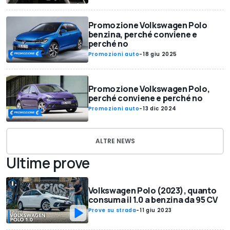
Promozione Volkswagen Polo
benzina, perché conviene e
perché no
Promozioni auto
-
18 giu 2025
Promozione Volkswagen Polo,
perché conviene e perché no
Promozioni auto
-
13 dic 2024
ALTRE NEWS
Ultime prove
Volkswagen Polo (2023), quanto
consuma il 1.0 a benzina da 95 CV
Prove su strada
-
11 giu 2023