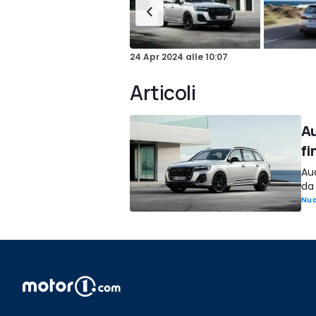
24 Apr 2024
alle
10:07
Articoli
Au
fi
Aud
da 
Nuo