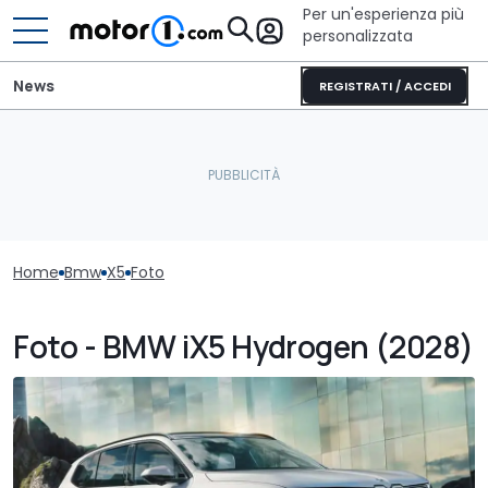
Per un'esperienza più
personalizzata
News
REGISTRATI / ACCEDI
Home
Bmw
X5
Foto
Foto - BMW iX5 Hydrogen (2028)