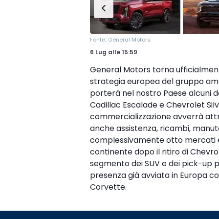
:
Fonte
General Motors
6 Lug
alle
15:59
General Motors torna ufficialmente
strategia europea del gruppo ame
porterà nel nostro Paese alcuni d
Cadillac Escalade e Chevrolet Sil
commercializzazione avverrà attra
anche assistenza, ricambi, manuten
complessivamente otto mercati eu
continente dopo il ritiro di Chevrol
segmento dei SUV e dei pick-up pr
presenza già avviata in Europa con
Corvette.