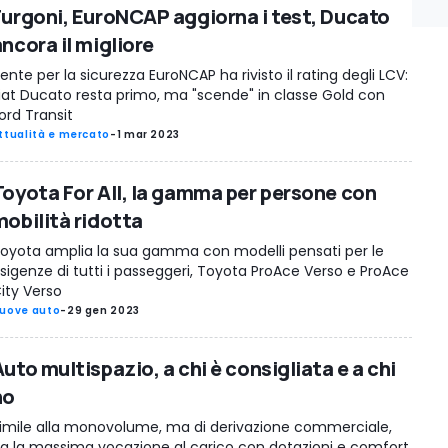
Furgoni, EuroNCAP aggiorna i test, Ducato
ncora il migliore
'ente per la sicurezza EuroNCAP ha rivisto il rating degli LCV:
iat Ducato resta primo, ma "scende" in classe Gold con
ord Transit
ttualità e mercato
-
1 mar 2023
Toyota For All, la gamma per persone con
mobilità ridotta
oyota amplia la sua gamma con modelli pensati per le
sigenze di tutti i passeggeri, Toyota ProAce Verso e ProAce
ity Verso
uove auto
-
29 gen 2023
uto multispazio, a chi è consigliata e a chi
no
imile alla monovolume, ma di derivazione commerciale,
a la massima vocazione al carico con dotazioni e comfort