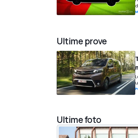
d
M
Ultime prove
L
u
P
Ultime foto