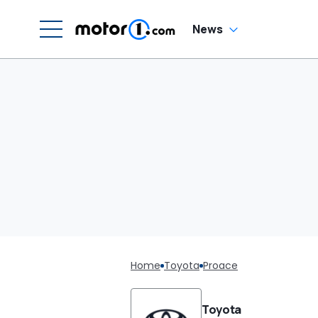
News
Home
Toyota
Proace
Toyota