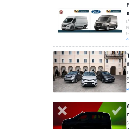
a
L
F
F
A
T
e
C
N
A
S
h