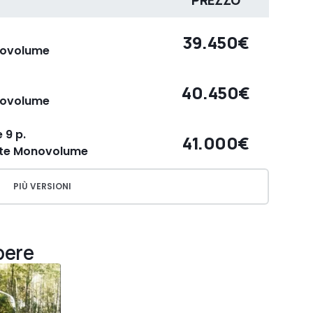
PREZZO
39.450€
novolume
40.450€
novolume
 9 p.
41.000€
rte Monovolume
PIÙ VERSIONI
pere