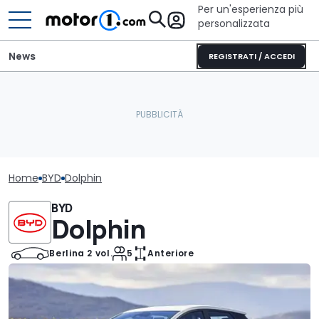
Per un'esperienza più
personalizzata
News
REGISTRATI / ACCEDI
Home
BYD
Dolphin
BYD
Dolphin
Berlina 2 vol.
5
Anteriore