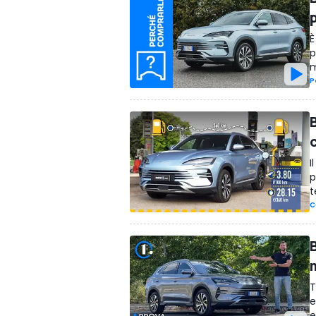
È
p
m
P
B
I
p
t
C
B
T
e
e