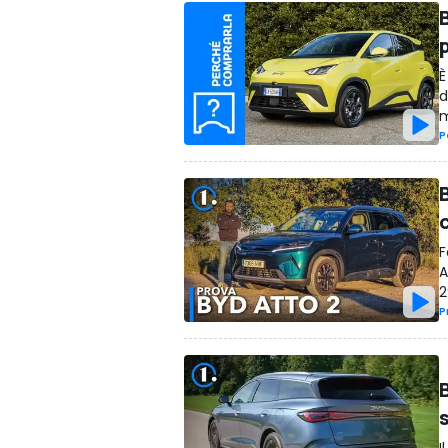
È
d
m
P
F
A
2
P
B