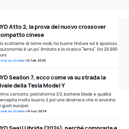
BYD Atto 2, la prova del nuovo crossover
compatto cinese
iù scattante di tante rivali, ha buone finiture ed è spazioso.
'autonomia è un po' limitata e la ricarica "lenta". Da 29.990
uro
rove su strada
-
10 feb 2025
BYD Sealion 7, ecco come va su strada la
ivale della Tesla Model Y
rimo contatto: piattaforma 3.0, batterie blade e qualità
ercepita molto buona. E poi una dinamica che si avvicina
i gusti europei.
rove su strada
-
14 nov 2024
BYD Seal U ibrida (2024), perché comprarla e