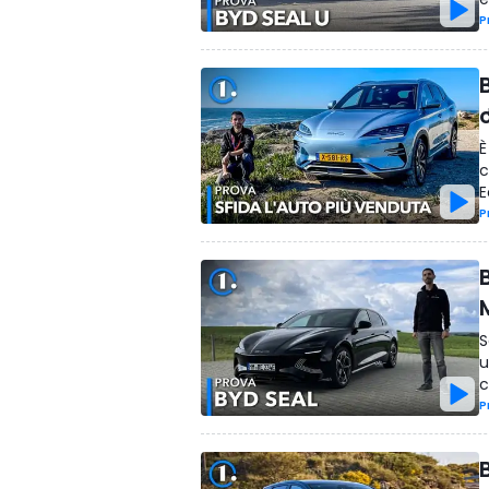
P
B
È
c
E
P
B
S
u
c
P
B