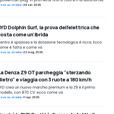
l powertrain plug-in promette fino a 1.350 km di autonomia
rove su strada
-
29 set 2025
YD Dolphin Surf, la prova dell'elettrica che
costa come un'ibrida
entro è spaziosa e la dotazione tecnologica è ricca. Ecco
ome è fatta e come va
rove su strada
-
22 mag 2025
La Denza Z9 GT parcheggia "sterzando
dietro" e viaggia con 3 ruote a 180 km/h
YD crea un nuovo marchio premium e la Z9 è il primo
odello, con 870 CV: ecco come va
rove su strada
-
11 apr 2025