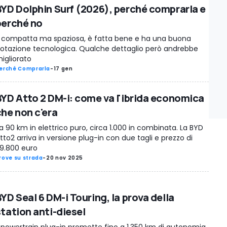
BYD Dolphin Surf (2026), perché comprarla e
perché no
 compatta ma spaziosa, è fatta bene e ha una buona
otazione tecnologica. Qualche dettaglio però andrebbe
igliorato
erché Comprarla
-
17 gen
BYD Atto 2 DM-i: come va l'ibrida economica
che non c'era
a 90 km in elettrico puro, circa 1.000 in combinata. La BYD
tto2 arriva in versione plug-in con due tagli e prezzo di
9.800 euro
rove su strada
-
20 nov 2025
YD Seal 6 DM-i Touring, la prova della
station anti-diesel