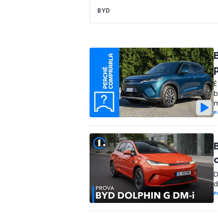
BYD
È
b
m
P
D
d
P