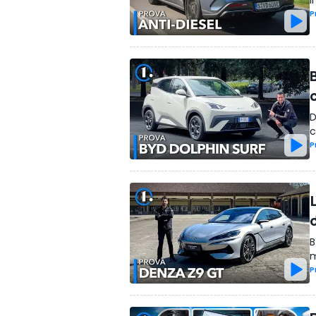
I
P
B
D
c
P
B
m
P