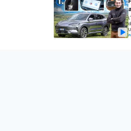
P
a
L
d
U
P