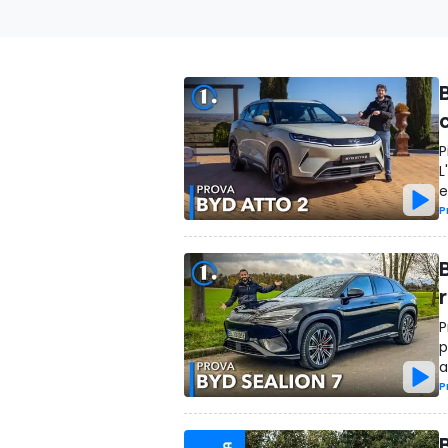
P
L
e
P
r
P
p
a
P