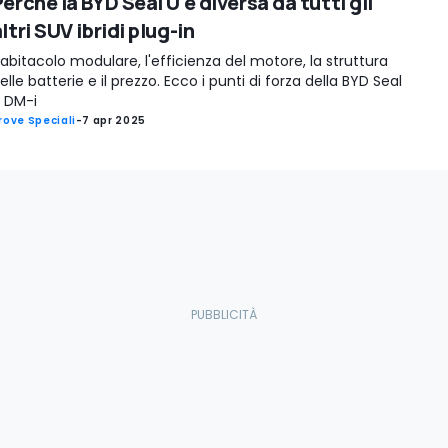
erché la BYD Seal U è diversa da tutti gli
ltri SUV ibridi plug-in
'abitacolo modulare, l'efficienza del motore, la struttura
elle batterie e il prezzo. Ecco i punti di forza della BYD Seal
 DM-i
rove Speciali
-
7 apr 2025