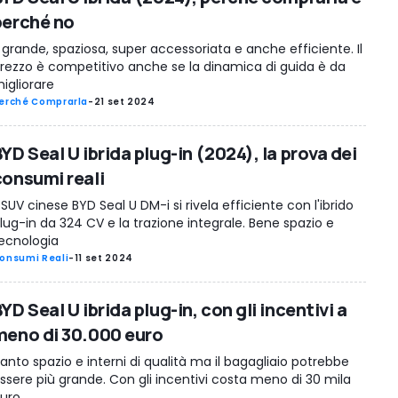
perché no
 grande, spaziosa, super accessoriata e anche efficiente. Il
rezzo è competitivo anche se la dinamica di guida è da
igliorare
erché Comprarla
-
21 set 2024
YD Seal U ibrida plug-in (2024), la prova dei
consumi reali
l SUV cinese BYD Seal U DM-i si rivela efficiente con l'ibrido
lug-in da 324 CV e la trazione integrale. Bene spazio e
ecnologia
onsumi Reali
-
11 set 2024
YD Seal U ibrida plug-in, con gli incentivi a
meno di 30.000 euro
anto spazio e interni di qualità ma il bagagliaio potrebbe
ssere più grande. Con gli incentivi costa meno di 30 mila
uro