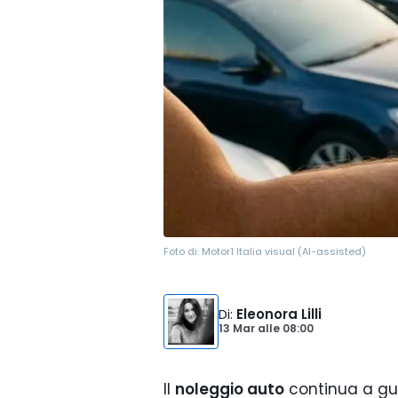
Foto di:
Motor1 Italia visual (AI-assisted)
Di
:
Eleonora Lilli
13 Mar
alle
08:00
Il
noleggio auto
continua a gua