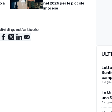
o a
nel 2026 per le piccole
imprese
ividi quest'articolo
ULT
Letto
Sunli
camp
8 ago
La Mu
una 
8 ago