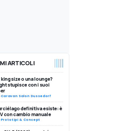
IMI ARTICOLI
 king size o una lounge?
ght stupisce con i suoi
er
-
Caravan Salon Dussedorf
rciélago definitiva esiste: è
SV con cambio manuale
-
Prototipi & Concept