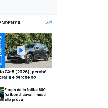
TENDENZA
a CX-5 (2026), perché
rarla e perché no
Elogio della follia: 600
furibondi cavalli messi
alla prova