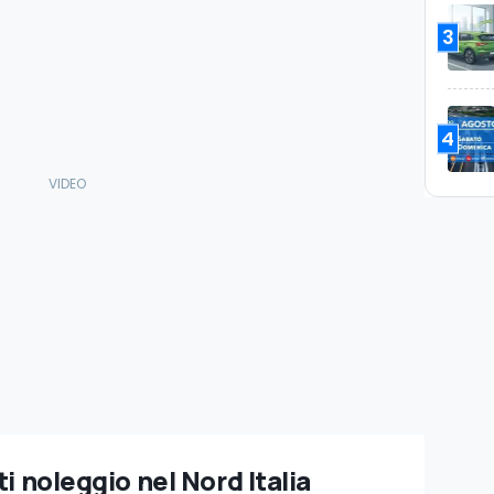
3
4
i noleggio nel Nord Italia