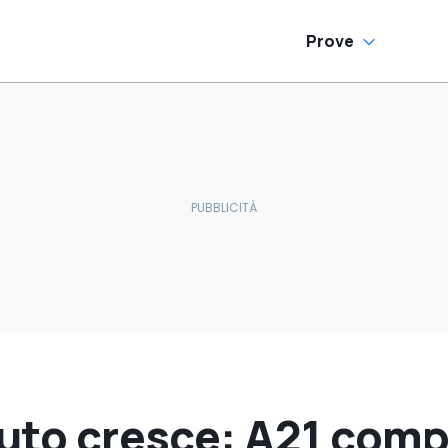
Prove
auto cresce: A21 comp