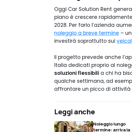
Oggi Car Solution Rent genera
piano è crescere rapidamente f
2028. Per farlo l’azienda aument
noleggio a breve termine
– una
investirà soprattutto sui
veico
Il progetto prevede anche l’ap
Italia dedicati proprio al noleg
soluzioni flessibili
a chi ha bis
qualche settimana, ad esempio
affrontare un picco di attivit
Leggi anche
Noleggio lungo
termine: arriva la