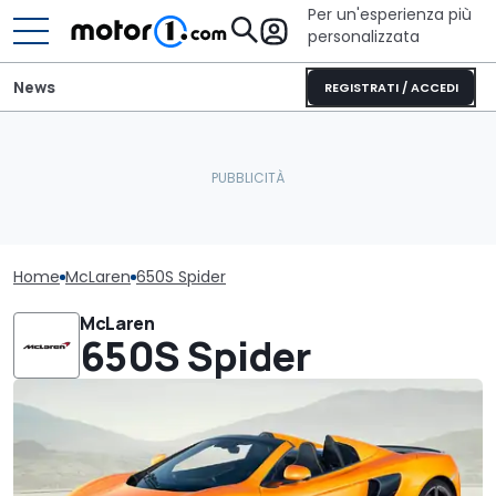
Per un'esperienza più
personalizzata
News
REGISTRATI / ACCEDI
Home
McLaren
650S Spider
McLaren
650S Spider