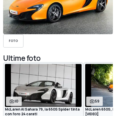
FOTO
Ultime foto
10
59
McLaren Al Sahara 79, la 650S Spider tinta
McLaren 650S, la
con l'oro 24 carati
[VIDEO]