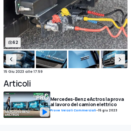
62
15 Giu 2023
alle
17:59
Articoli
Mercedes-Benz eActros la prova
al lavoro del camion elettrico
Prove Veicoli Commerciali
-
15 giu 2023