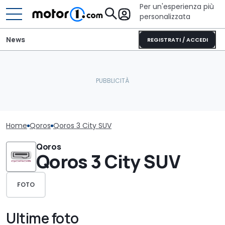
Per un'esperienza più
personalizzata
News
REGISTRATI / ACCEDI
Home
Qoros
Qoros 3 City SUV
Qoros
Qoros 3 City SUV
FOTO
Ultime foto