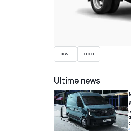
NEWS
FOTO
Ultime news
a
L
a
c
A