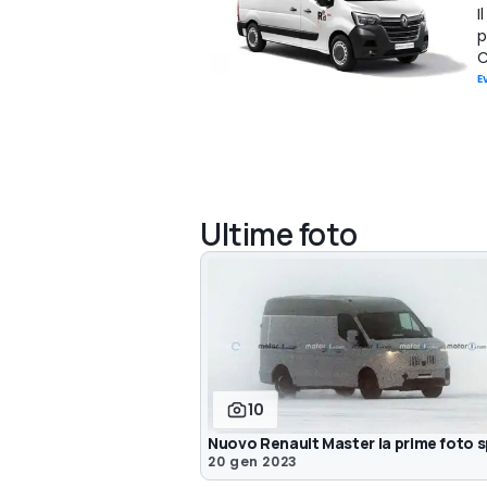
I
p
C
E
Ultime foto
10
Nuovo Renault Master la prime foto s
20 gen 2023