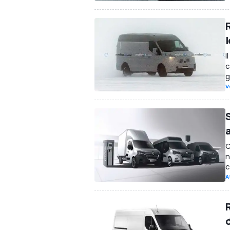
l
I
c
g
V
S
C
n
c
A
R