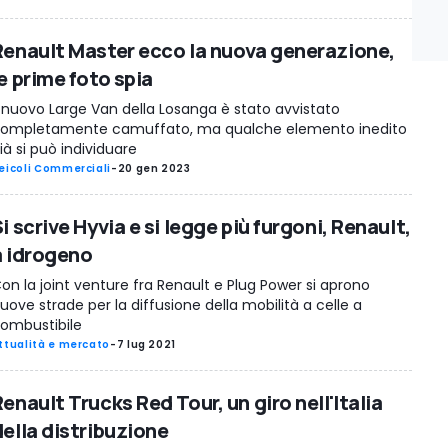
Renault Master ecco la nuova generazione,
e prime foto spia
l nuovo Large Van della Losanga è stato avvistato
ompletamente camuffato, ma qualche elemento inedito
ià si può individuare
eicoli Commerciali
-
20 gen 2023
i scrive Hyvia e si legge più furgoni, Renault,
a idrogeno
on la joint venture fra Renault e Plug Power si aprono
uove strade per la diffusione della mobilità a celle a
ombustibile
ttualità e mercato
-
7 lug 2021
enault Trucks Red Tour, un giro nell'Italia
della distribuzione