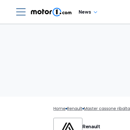
News
Home
Renault
Master cassone ribalta
Renault