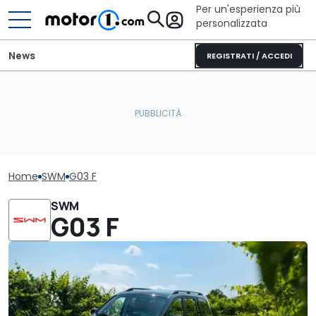
Per un'esperienza più
personalizzata
News
REGISTRATI / ACCEDI
Home
SWM
G03 F
SWM
G03 F