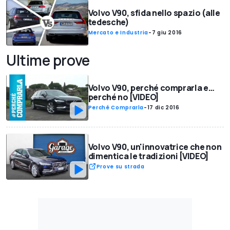
Volvo V90, sfida nello spazio (alle
tedesche)
Mercato e Industria
-
7 giu 2016
Ultime prove
Volvo V90, perché comprarla e…
perché no [VIDEO]
Perché Comprarla
-
17 dic 2016
Volvo V90, un'innovatrice che non
dimentica le tradizioni [VIDEO]
Prove su strada