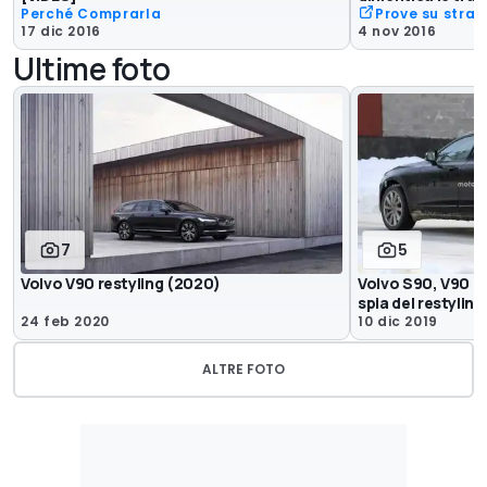
Perché Comprarla
Prove su stra
17 dic 2016
4 nov 2016
Ultime foto
7
5
Volvo V90 restyling (2020)
Volvo S90, V90 e
spia del restyling
24 feb 2020
10 dic 2019
ALTRE FOTO