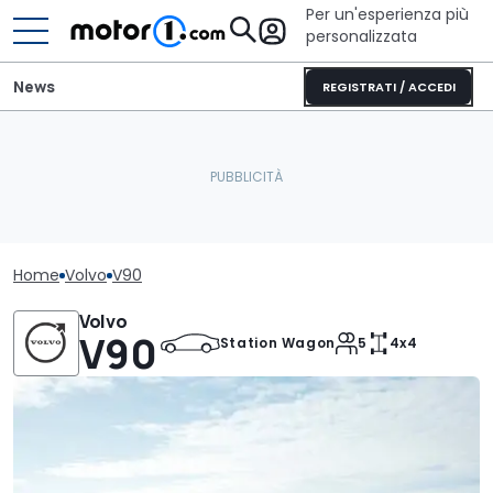
Per un'esperienza più
personalizzata
News
REGISTRATI / ACCEDI
Home
Volvo
V90
Volvo
V90
Station Wagon
5
4x4