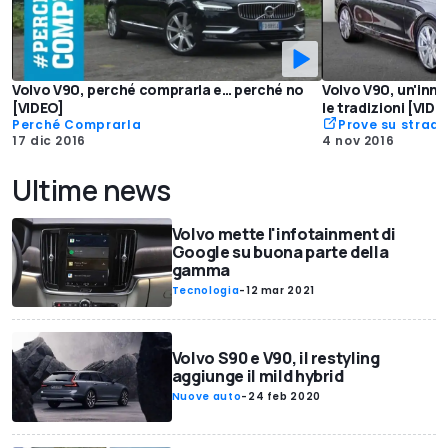
Volvo V90, perché comprarla e… perché no
Volvo V90, un'inn
[VIDEO]
le tradizioni [VIDE
Perché Comprarla
Prove su strad
17 dic 2016
4 nov 2016
Ultime news
Volvo mette l'infotainment di
Google su buona parte della
gamma
Tecnologia
-
12 mar 2021
Volvo S90 e V90, il restyling
aggiunge il mild hybrid
Nuove auto
-
24 feb 2020