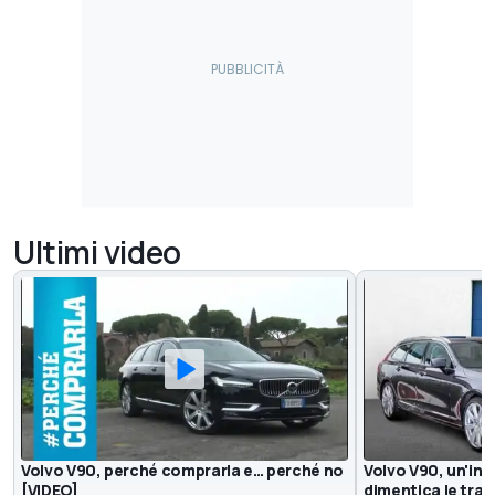
Ultimi video
Volvo V90, perché comprarla e… perché no
Volvo V90, un'in
[VIDEO]
dimentica le trad