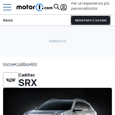
Per un'esperienza più
personalizzata
News
REGISTRATI / ACCEDI
Home
Cadillac
SRX
Cadillac
SRX