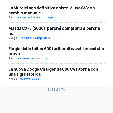
La Murciélago definitiva esiste: è una SV con
cambio manuale
8 ago
-
Prototipi & Concept
Mazda CX-5 (2026), perché comprarla e perché
no
8 ago
-
Perché Comprarla
Elogio della follia: 600 furibondi cavalli messi alla
prova
7 ago
-
Prove su strada
La nuova Dodge Charger da 600 CV ritorna con
una sigla storica
7 ago
-
Nuove auto