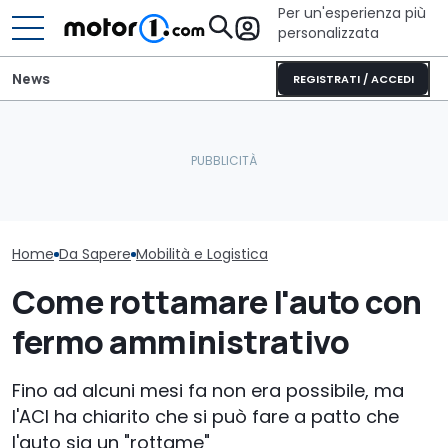
Per un'esperienza più
personalizzata
News
REGISTRATI / ACCEDI
A Roma arrivano i
Adria Twin (2026): il
Università di Ba
parcheggi smart: come
campervan di culto
nuovo Short M
funzionano i sensori
completamente nuovo
logistica
Home
Da Sapere
Mobilità e Logistica
Come rottamare l'auto con
fermo amministrativo
Fino ad alcuni mesi fa non era possibile, ma
l'ACI ha chiarito che si può fare a patto che
l'auto sia un "rottame"