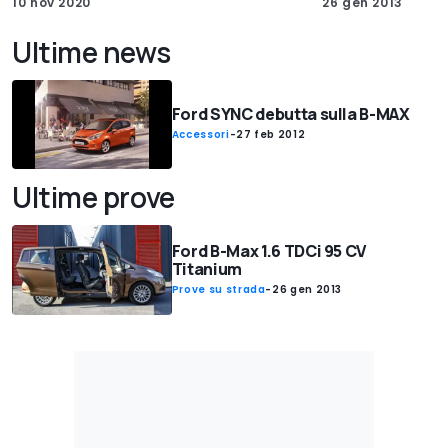
10 nov 2020
26 gen 2013
Ultime news
Ford SYNC debutta sulla B-MAX
Accessori
-
27 feb 2012
Ultime prove
Ford B-Max 1.6 TDCi 95 CV
Titanium
Prove su strada
-
26 gen 2013