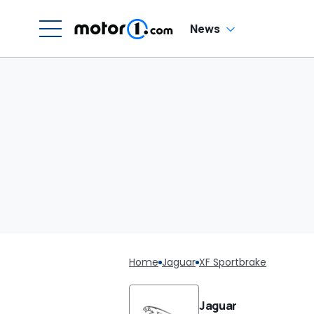
News
Home
Jaguar
XF Sportbrake
Jaguar