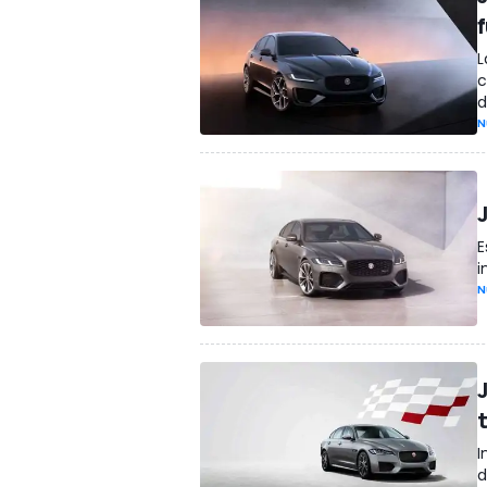
L
c
d
N
E
i
N
I
d