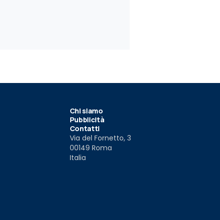
nd Rover: al via la
Jaguar XF Sportbrake, lo
Jaguar Co
nture con Chery
spazio e il lusso
012
12 nov 2012
5 nov 2012
Chi siamo
Pubblicità
Contatti
Via del Fornetto, 3
00149 Roma
Italia