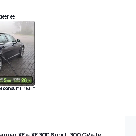
pere
i consumi "reali"
Jaguar XE e XF 300 Sport, 300 CV e le