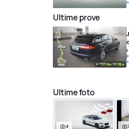
N
Ultime prove
I
P
P
Ultime foto
4