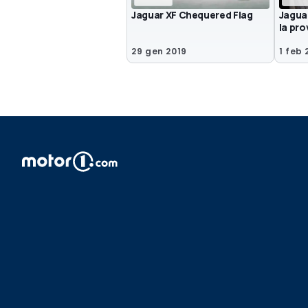
Jaguar XF Chequered Flag
Jaguar
la pro
29 gen 2019
1 feb 