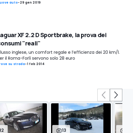
uove auto
-
29 gen 2019
Jaguar XF 2.2 D Sportbrake, la prova dei
consumi "reali"
l lusso inglese, un comfort regale e l’efficienza dei 20 km/l.
er il Roma-Forlì servono solo 28 euro
rove su strada
-
1 feb 2014
32
13
23