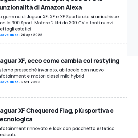
funzionalità di Amazon Alexa
a gamma di Jaguar XE, XF e XF Sportbrake si arricchisce
on la 300 Sport. Motore 2 litri da 300 CV e tanti nuovi
ettagli estetici
uove auto
-
26 apr 2022
Jaguar XF, ecco come cambia col restyling
sterno pressoché invariato, abitacolo con nuovo
nfotainment e motori diesel mild hybrid
uove auto
-
6 ott 2020
Jaguar XF Chequered Flag, più sportiva e
tecnologica
nfotainment rinnovato e look con pacchetto estetico
edicato