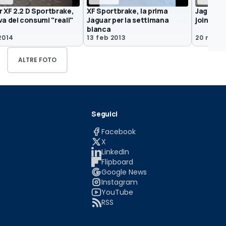
 XF 2.2 D Sportbrake,
XF Sportbrake, la prima
Jaguar-La
va dei consumi "reali"
Jaguar per la settimana
joint ve
bianca
2014
13 feb 2013
20 nov 2
ALTRE FOTO
Seguici
Facebook
X
LinkedIn
Flipboard
Google News
Instagram
YouTube
RSS