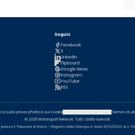
Seguici
Facebook
X
LinkedIn
Flipboard
Google News
Instagram
YouTube
RSS
tica sulla privacy
Politica sui cookie
Configurazione dei Cookie
Termini di uti
© 2026 Motorsport Network. Tutti i diritti riservati.
a presso il Tribunale di Roma – Registro della Stampa in data 15/12/2003 al n. 