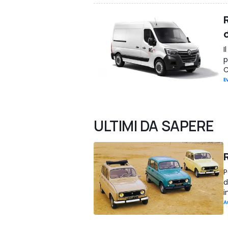
R
I
p
C
E
ULTIMI DA SAPERE
P
d
i
A