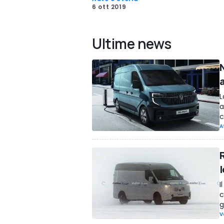
6 ott 2019
Ultime news
a
L
a
c
A
l
I
c
g
V