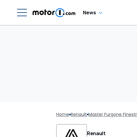
News
Home
Renault
Master Furgone Finest
Renault