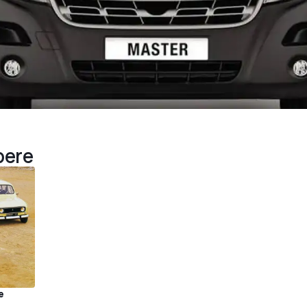
pere
e