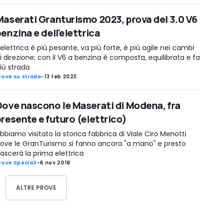
Maserati Granturismo 2023, prova del 3.0 V6
enzina e dell'elettrica
'elettrica è più pesante, va più forte, è più agile nei cambi
i direzione; con il V6 a benzina è composta, equilibrata e fa
iù strada
rove su strada
-
13 feb 2023
Dove nascono le Maserati di Modena, fra
presente e futuro (elettrico)
bbiamo visitato la storica fabbrica di Viale Ciro Menotti
ove le GranTurismo si fanno ancora "a mano" e presto
ascerà la prima elettrica
rove Speciali
-
6 nov 2019
ALTRE PROVE