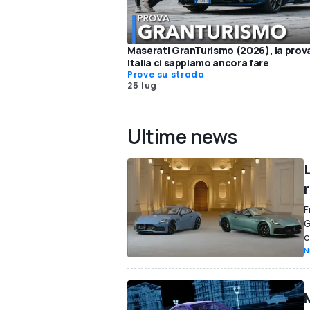
Maserati GranTurismo (2026), la prova
Italia ci sappiamo ancora fare
Prove su strada
25 lug
Ultime news
F
G
c
N