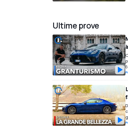
Ultime prove
i
C
p
E
P
f
D
c
g
P