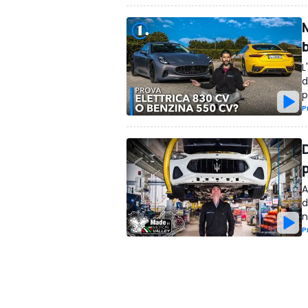
b
L
d
p
P
A
d
n
P