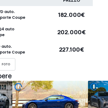
PREZZO
D auto.
182.000€
2porte Coupe
Q4 auto
202.000€
upe
 auto.
227.100€
2porte Coupe
FOTO
pere