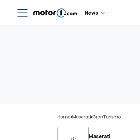
News
Home
Maserati
GranTurismo
Maserati