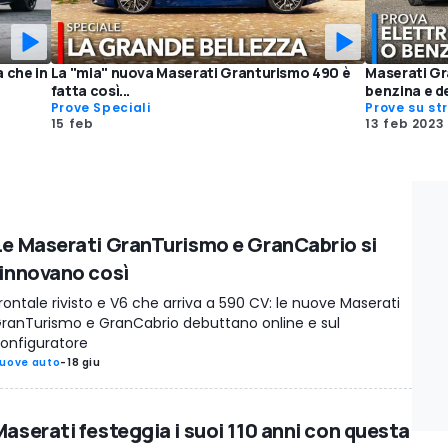
 che in
La "mia" nuova Maserati Granturismo 490 è
Maserati Gr
fatta così...
benzina e de
Prove Speciali
Prove su st
15 feb
13 feb 2023
Le Maserati GranTurismo e GranCabrio si
rinnovano così
rontale rivisto e V6 che arriva a 590 CV: le nuove Maserati
ranTurismo e GranCabrio debuttano online e sul
onfiguratore
uove auto
-
18 giu
Maserati festeggia i suoi 110 anni con questa