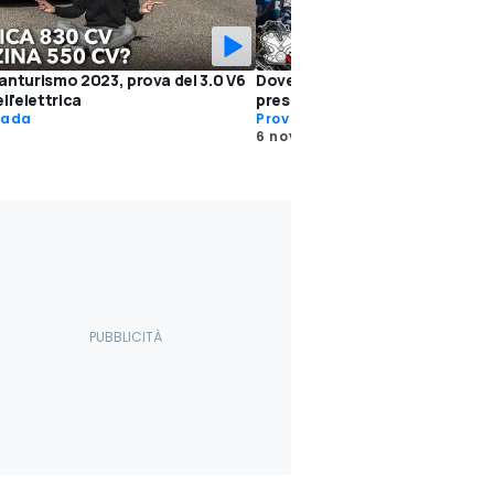
anturismo 2023, prova del 3.0 V6
Dove nascono le Maserati di Mo
ll'elettrica
presente e futuro (elettrico)
rada
Prove Speciali
6 nov 2019