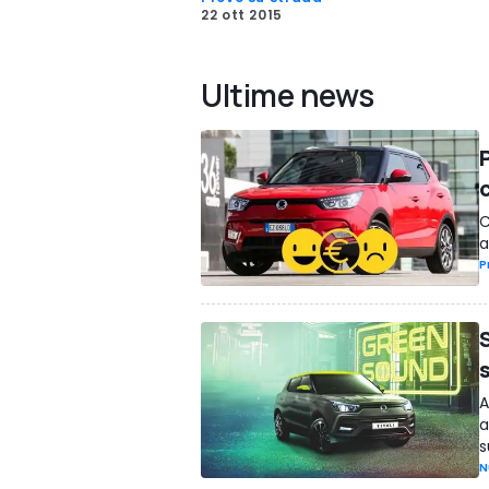
22 ott 2015
Ultime news
C
a
P
A
a
s
N