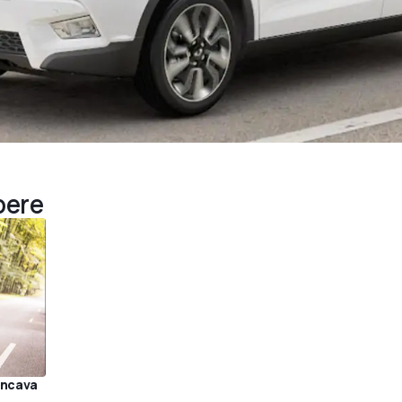
pere
ancava