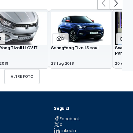
3
2
14
ong Tivoli I LOV IT
SsangYong Tivoli Seoul
Ssangyon
Parigi 2
 2019
23 lug 2018
20 dic 2
ALTRE FOTO
Seguici
Facebook
X
LinkedIn