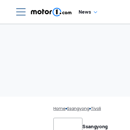
News
Home
Ssangyong
Tivoli
Ssangyong