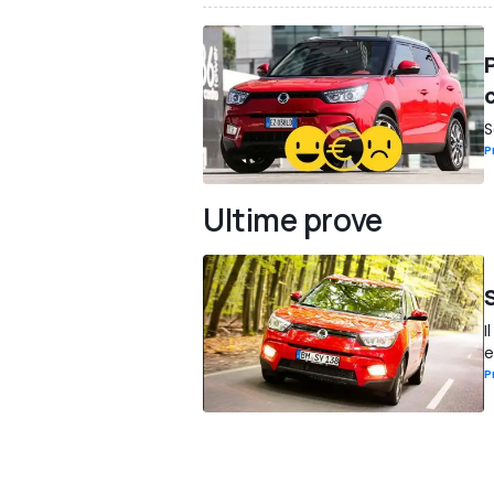
S
P
Ultime prove
I
e
P