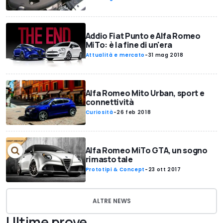
Addio Fiat Punto e Alfa Romeo
MiTo: è la fine di un'era
Attualità e mercato
-
31 mag 2018
Alfa Romeo Mito Urban, sport e
connettività
Curiosità
-
26 feb 2018
Alfa Romeo MiTo GTA, un sogno
rimasto tale
Prototipi & Concept
-
23 ott 2017
ALTRE NEWS
Ultime prove