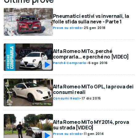
Pneumatici estivi vs invernali, la
folle sfida sulla neve - Parte 1
Prove su strada
-
25 gen 2018
Alfa Romeo MiTo, perché
comprarla… e perché no [VIDEO]
Perché Comprarla
-
6 ago 2016
Alfa Romeo MiTo GPL, la prova dei
consumi reali
Consumi Reali
-
17 dic 2015
Alfa Romeo MiTo MY 2014, prova
su strada [VIDEO]
Prove su strada
-
11 gen 2014