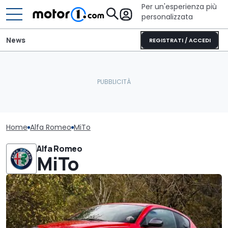
Per un'esperienza più
personalizzata
News
REGISTRATI / ACCEDI
Home
Alfa Romeo
MiTo
Alfa Romeo
MiTo