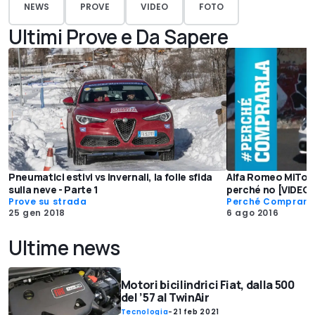
NEWS
PROVE
VIDEO
FOTO
Ultimi Prove e Da Sapere
Pneumatici estivi vs invernali, la folle sfida
Alfa Romeo MiTo,
sulla neve - Parte 1
perché no [VIDEO]
Prove su strada
Perché Comprarl
25 gen 2018
6 ago 2016
Ultime news
Motori bicilindrici Fiat, dalla 500
del ’57 al TwinAir
Tecnologia
-
21 feb 2021