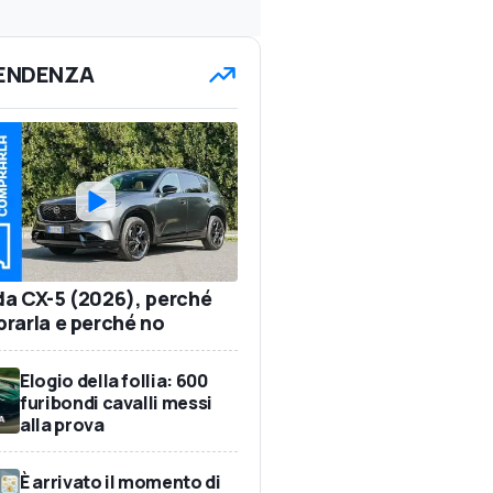
TENDENZA
a CX-5 (2026), perché
rarla e perché no
Elogio della follia: 600
furibondi cavalli messi
alla prova
È arrivato il momento di