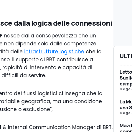
sce dalla logica delle connessioni
F
nasce dalla consapevolezza che un
e non dipende solo dalle competenze
dità delle
infrastrutture logistiche
che lo
ULT
nso, il supporto di BRT contribuisce a
 rapidità di intervento e capacità di
Letto
difficili da servire.
Sunli
camp
8 ago
ntro dei flussi logistici ci insegna che la
variabile geografica, ma una condizione
La Mu
una 
usione o esclusione",
8 ago
Mazda
nal & Internal Communication Manager di BRT.
compr