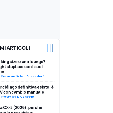
IMI ARTICOLI
 king size o una lounge?
ght stupisce con i suoi
er
-
Caravan Salon Dussedorf
rciélago definitiva esiste: è
SV con cambio manuale
-
Prototipi & Concept
 CX-5 (2026), perché
arla e perché no